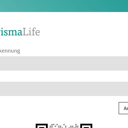
kennung
A