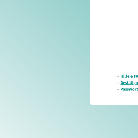
•
Hilfe & F
•
Bestätig
•
Passwort